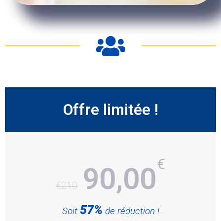
Offre limitée !
€
90,00
€210
57%
Soit
de réduction !