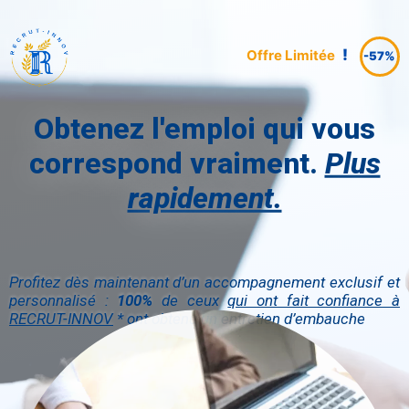
!
Offre Limitée
-57%
Obtenez l'emploi qui vous
correspond vraiment.
Plus
rapidement.
Profitez dès maintenant d’un accompagnement exclusif et
personnalisé :
100%
de ceux
qui ont fait confiance à
RECRUT-INNOV
*
ont obtenu un entretien d’embauche