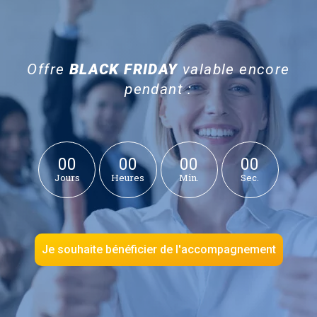
Offre
BLACK FRIDAY
valable encore
pendant :
00
00
00
00
Jours
Heures
Min.
Sec.
Je souhaite bénéficier de l'accompagnement